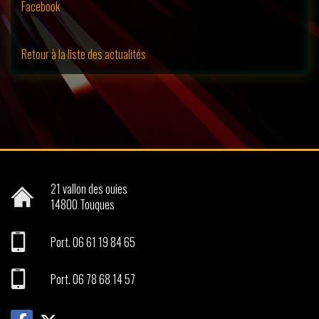
Facebook
Retour à la liste des actualités
21 vallon des ouies
14800
Touques
Port.
06 61 19 84 65
Port.
06 78 68 14 57