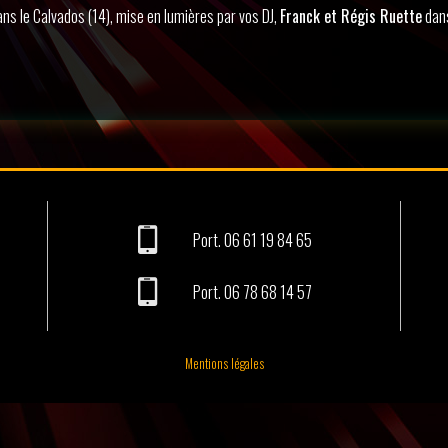
ans le Calvados (14), mise en lumières par vos DJ,
Franck et Régis Ruette
dans
Port.
06 61 19 84 65
Port.
06 78 68 14 57
Mentions légales