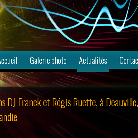
Accueil
Galerie photo
Actualités
Contac
os DJ Franck et Régis Ruette, à Deauville
mandie